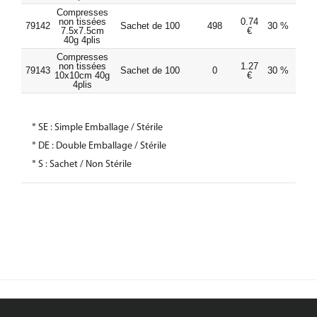
Compresses
non tissées
0.74
0.52
79142
Sachet de 100
498
30 %
7.5x7.5cm
€
€
40g 4plis
Compresses
non tissées
1.27
0.89
79143
Sachet de 100
0
30 %
10x10cm 40g
€
€
4plis
* SE : Simple Emballage / Stérile
* DE : Double Emballage / Stérile
* S : Sachet / Non Stérile