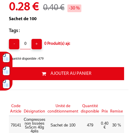
0.28 €
0.40 €
-30 %
Sachet de 100
Tags :
Quantité disponible : 479
AJOUTER AU PANIER
Code
Unité de
Quantité
Prix
Article
Désignation
conditionnement
disponible
Prix
Remise
final
Compresses
non tissées
0.40
0.28
79141
Sachet de 100
479
30 %
5x5cm 40g
€
€
4plis