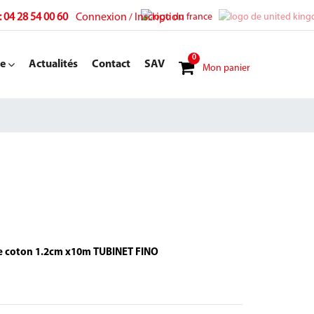
: 04 28 54 00 60
Connexion
Inscription
/
0
e
Actualités
Contact
SAV
Mon panier
Vente en ligne: Jersey tubulaire coton 1.2cm x10m TUBINET FINO